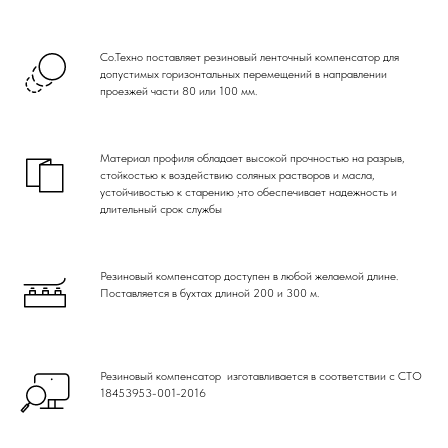
Со.Техно поставляет резиновый ленточный компенсатор для
допусти­мых горизонтальных перемещений в направлении
проезжей части 80 или 100 мм.
Материал профиля обладает высокой прочностью на разрыв,
стойкостью к воздействию соляных растворов и масла,
устойчивостью к старению ,что обеспечивает надежность и
длительный срок службы
Резиновый компенсатор доступен в любой желае­мой длине.
Поставляется в бухтах длиной 200 и 300 м.
Резиновый компенсатор изготавливается в соответствии с СТО
18453953-001-2016