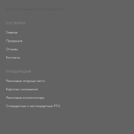
© All Rights Reserved. Acme Design Co.
СО.ТЕХНО
Главная
Продукция
Отзывы
Контакты
ПРОДУКЦИЯ
Резиновые опорные части
Карточки скольжения
Резиновые компенсаторы
Стандартные и нестандартные РТИ