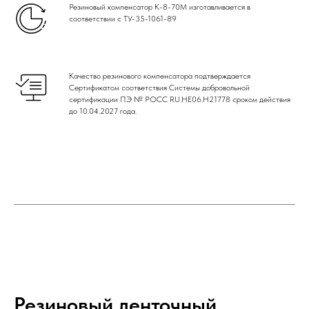
Резиновый компенсатор К-8-70М изготавливается в
соответствии с ТУ-35-1061-89
Качество резинового компенсатора подтверждается
Сертификатом соответствия Системы добровольной
сертификации ПЭ № РОСС RU.НЕ06.Н21778 сроком действия
до 10.04.2027 года.
Резиновый ленточный