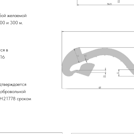
бой желае­мой
00 и 300 м.
ся в
016
дтверждается
добровольной
Н21778 сроком