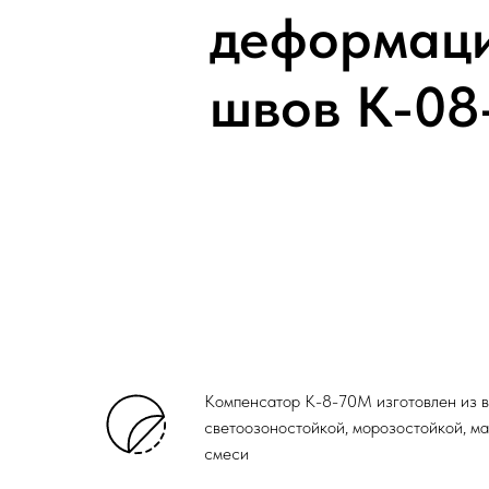
деформац
швов К-08
Компенсатор К-8-70М изготовлен из 
светоозоностойкой, морозостойкой, м
смеси