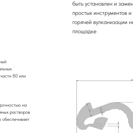
быть установлен и заме
простых инструментов и
горячей вулканизации н
площадке
чный
альных
части 80 или
прочностью на
яных растворов
то обеспечивает