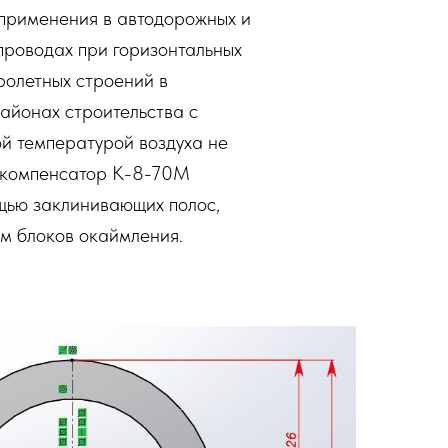
применения в автодорожных и
епроводах при горизонтальных
ролетных строений в
айонах строительства с
й температурой воздуха не
 компенсатор К-8-70М
щью заклинивающих полос,
м блоков окаймления.