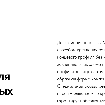
Деформационные швы M
способом крепления рез
концевого профиля без 
заклинивающих элементо
ля
профили защищают компе
образная форма компенс
ых
Специальная форма рез
перед утолщением по к
гарантирует абсолютную