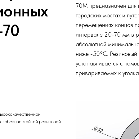
ионных
70М предназначен для 
городских мостах и пут
-70
перемещениях концов п
интервале 20-70 мм в р
абсолютной минимально
ниже -50°С. Резиновый
устанавливается с помо
привариваемых к уголка
высококачественной
аслобезнзостойкой резиновой